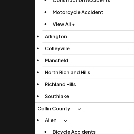
Construction Accidents
Motorcycle Accident
View All +
Arlington
Colleyville
Mansfield
North Richland Hills
Richland Hills
Southlake
Collin County
Allen
Bicycle Accidents