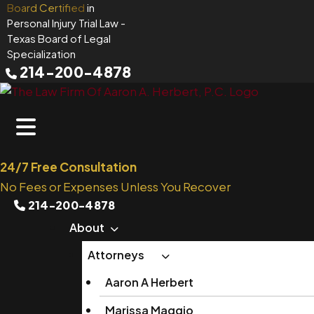
Skip
Board Certified
in
Personal Injury Trial Law
-
to
Texas Board of Legal
content
Specialization
214-200-4878
24/7 Free Consultation
No Fees or Expenses Unless You Recover
214-200-4878
About
Attorneys
Aaron A Herbert
Marissa Maggio