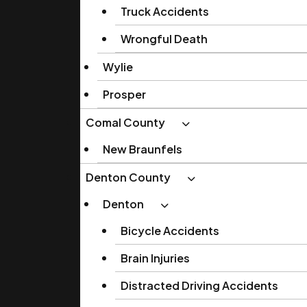
Truck Accidents
Wrongful Death
Wylie
Prosper
Comal County
New Braunfels
Denton County
Denton
Bicycle Accidents
Brain Injuries
Distracted Driving Accidents