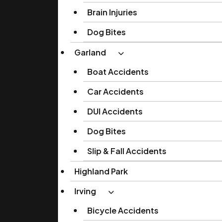
Brain Injuries
Dog Bites
Garland
Boat Accidents
Car Accidents
DUI Accidents
Dog Bites
Slip & Fall Accidents
Highland Park
Irving
Bicycle Accidents