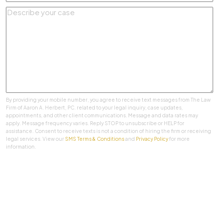
Describe
your
case
*
By providing your mobile number, you agree to receive text messages from The Law
Firm of Aaron A. Herbert, PC. related to your legal inquiry, case updates,
appointments, and other client communications. Message and data rates may
apply. Message frequency varies. Reply STOP to unsubscribe or HELP for
assistance. Consent to receive texts is not a condition of hiring the firm or receiving
legal services. View our
SMS Terms & Conditions
and
Privacy Policy
for more
information.
SUBMIT