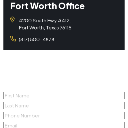
Fort Worth Office
4200 South Fwy #412,
Fort Worth, Texas 76115
(817) 500-4878
Complete the form below for a
Free Consultation
First
Name
*
Last
Name
*
Phone
Number
*
Email
*