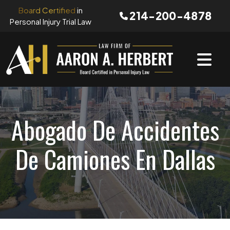
Skip
Board Certified
in
214-200-4878
to
Personal Injury Trial Law
content
Abogado De Accidentes
De Camiones En Dallas